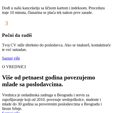
Dođi u našu kancelariju sa ličnom kartom i indeksom. Procedura
traje 10 minuta, članarina se plaća tek nakon prve zarade.
3
Počni da radiš
Tvoj CV stiže direktno do poslodavca. Ako se istakneš, kontaktiraće
te već sutradan.
Saznaj više
O VREDNICI
Više od petnaest godina povezujemo
mlade sa poslodavcima.
Vrednica je omladinska zadruga u Beogradu i servis za
zapošljavanje koji od 2010. povezuje srednjoškolce, studente i
mlade do 30 godina sa proverenim poslodavcima u Beogradu i
širom Srbije.