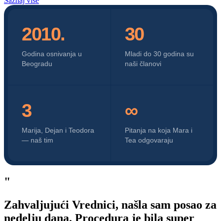
Saznaj više
2010.
30
Godina osnivanja u
Mladi do 30 godina su
Beogradu
naši članovi
3
∞
Marija, Dejan i Teodora
Pitanja na koja Mara i
— naš tim
Tea odgovaraju
"
Zahvaljujući Vrednici, našla sam posao za
nedelju dana. Procedura je bila super