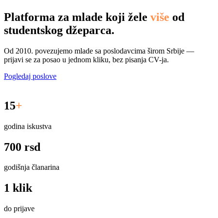
Platforma za mlade koji žele
više
od
studentskog džeparca.
Od 2010. povezujemo mlade sa poslodavcima širom Srbije —
prijavi se za posao u jednom kliku, bez pisanja CV-ja.
Pogledaj poslove
15
+
godina iskustva
700 rsd
godišnja članarina
1 klik
do prijave